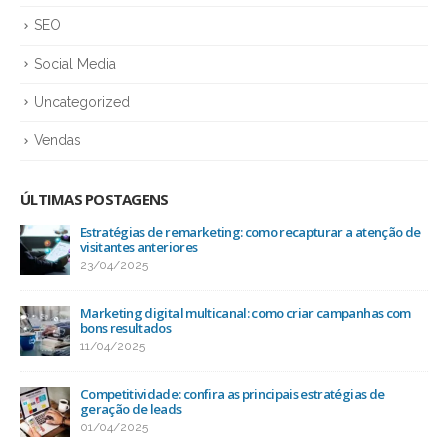
SEO
Social Media
Uncategorized
Vendas
ÚLTIMAS POSTAGENS
r a atenção de
Ranqueamento: o impacto das redes sociais n
25/03/2025
campanhas com
Como a mídia social ajuda na conexão com o p
13/03/2025
tégias de
Otimização de sites: como alcançar bons resul
busca orgânica
03/03/2025