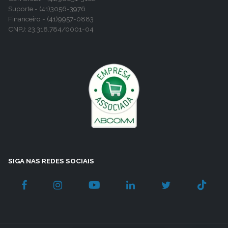
Suporte - (41)3056-3976
Financeiro - (41)9957-0883
CNPJ: 23.318.784/0001-04
SIGA NAS REDES SOCIAIS