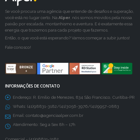
Se você procura uma agência que entende de desafios e superação,
você está no lugar certo. Na
Alper
, nós somos movidos pela nossa
paixão por escalada, montanhismo e aventura. E é exatamente essa
energia que trazemos para cada projeto que fazemos.
Então, o que você está esperando? Vamos começar a subir juntos!
Fale conosco!
INFORMAÇÕES DE CONTATO
Endereço:
R. Emílio de Menezes, 834 São Francisco, Curitiba-PR
Whats:
(41)98831-3182/(41)3056-3976/(41)9957-0883
Email:
contato@agenciaalper.com.br
Atendimento:
Seg a Sex 8h – 17h
Comercial - (41)98831-3182