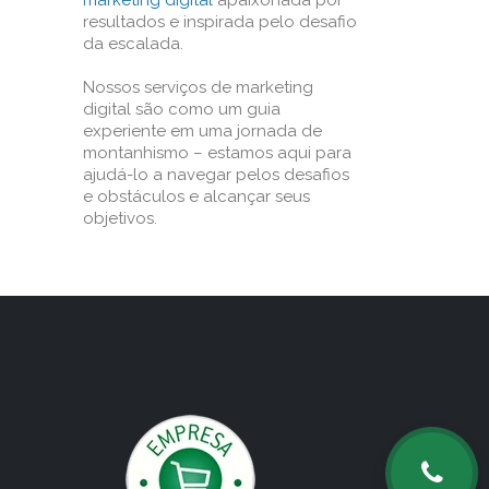
marketing digital
apaixonada por
resultados e inspirada pelo desafio
da escalada.
Nossos serviços de marketing
digital são como um guia
experiente em uma jornada de
montanhismo – estamos aqui para
ajudá-lo a navegar pelos desafios
e obstáculos e alcançar seus
objetivos.
o