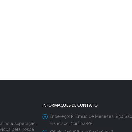
INFORMAÇÕES DE CONTATO
Endereço:
R. Emílio de Menezes, 834 Sã
Francisco, Curitiba-PR
fios e superação,
vidos pela nossa
Whats:
(41)98831-3182/(41)3056-