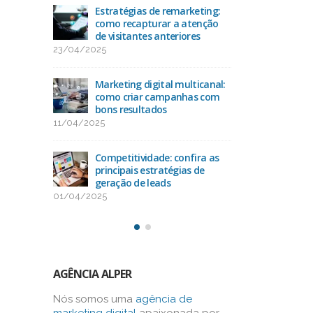
acto
Estratégias de remarketing:
Ran
O
como recapturar a atenção
das 
de visitantes anteriores
25/
23/04/2025
uda na
Como
-alvo
Marketing digital multicanal:
con
como criar campanhas com
13/
bons resultados
11/04/2025
como
Oti
os na
alca
Competitividade: confira as
bus
principais estratégias de
03/03/2025
geração de leads
01/04/2025
AGÊNCIA ALPER
Nós somos uma
agência de