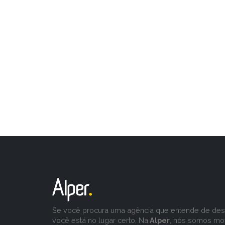
Se você procura uma agência que entende de desa
você está no lugar certo. Na
Alper
, nós somos mo