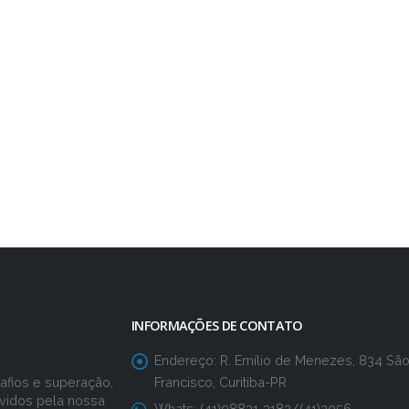
INFORMAÇÕES DE CONTATO
Endereço:
R. Emílio de Menezes, 834 Sã
Francisco, Curitiba-PR
fios e superação,
vidos pela nossa
Whats:
(41)98831-3182/(41)3056-