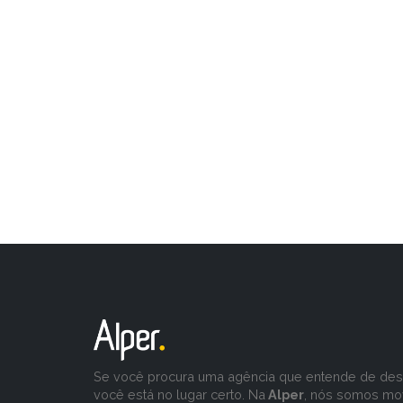
Se você procura uma agência que entende de desa
você está no lugar certo. Na
Alper
, nós somos mo