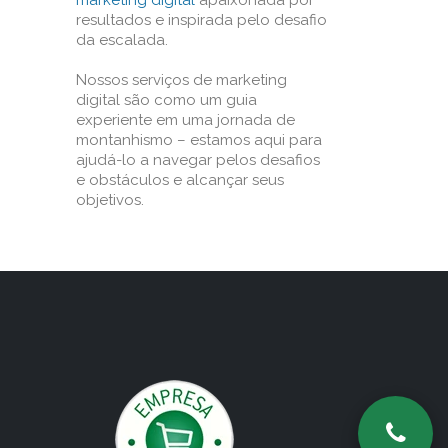
marketing digital
apaixonada por
resultados e inspirada pelo desafio
da escalada.
Nossos serviços de marketing
digital são como um guia
experiente em uma jornada de
montanhismo – estamos aqui para
ajudá-lo a navegar pelos desafios
e obstáculos e alcançar seus
objetivos.
o