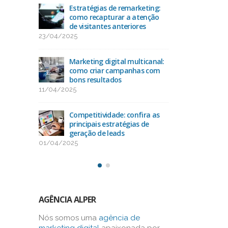
acto
Estratégias de remarketing:
Ran
O
como recapturar a atenção
das 
de visitantes anteriores
25/
23/04/2025
uda na
Como
-alvo
Marketing digital multicanal:
con
como criar campanhas com
13/
bons resultados
11/04/2025
como
Oti
os na
alca
Competitividade: confira as
bus
principais estratégias de
03/03/2025
geração de leads
01/04/2025
AGÊNCIA ALPER
Nós somos uma
agência de