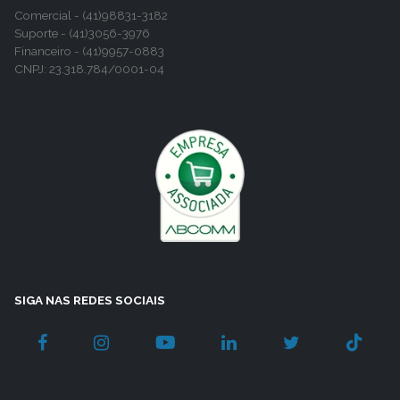
Comercial - (41)98831-3182
Suporte - (41)3056-3976
Financeiro - (41)9957-0883
CNPJ: 23.318.784/0001-04
SIGA NAS REDES SOCIAIS