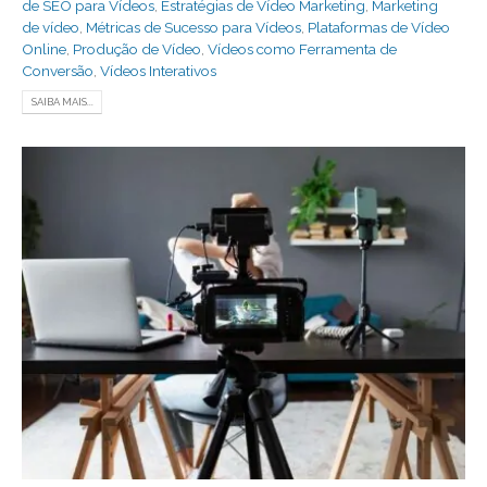
de SEO para Vídeos
,
Estratégias de Vídeo Marketing
,
Marketing
de vídeo
,
Métricas de Sucesso para Vídeos
,
Plataformas de Vídeo
Online
,
Produção de Vídeo
,
Vídeos como Ferramenta de
Conversão
,
Vídeos Interativos
SAIBA MAIS...