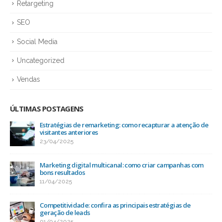
Retargeting
SEO
Social Media
Uncategorized
Vendas
ÚLTIMAS POSTAGENS
ção de
Ranqueamento: o impacto das redes sociais no SEO
25/03/2025
 com
Como a mídia social ajuda na conexão com o público-a
13/03/2025
Otimização de sites: como alcançar bons resultados na
busca orgânica
03/03/2025