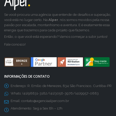
Se você procura uma agência que entende de desafios e superação,
você está no lugar certo. Na
Alper
, nós somos movidos pela nossa
paixão por escalada, montanhismo e aventura. E é exatamente essa
energia que trazemos para cada projeto que fazemos.
Então, o que você está esperando? Vamos começar a subir juntos!
Fale conosco!
INFORMAÇÕES DE CONTATO
Endereço:
R. Emílio de Menezes, 834 São Francisco, Curitiba-PR
Whats:
(41)98831-3182/(41)3056-3976/(41)9957-0883
Email:
contato@agenciaalper.com.br
Atendimento:
Seg a Sex 8h – 17h