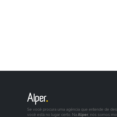
Se você procura uma agência que entende de desa
você está no lugar certo. Na
Alper
, nós somos mo