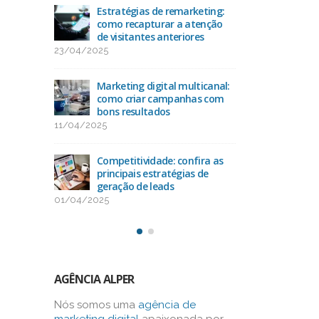
acto
Estratégias de remarketing:
Ran
O
como recapturar a atenção
das 
de visitantes anteriores
25/
23/04/2025
uda na
Como
-alvo
Marketing digital multicanal:
con
como criar campanhas com
13/
bons resultados
11/04/2025
como
Oti
os na
alca
Competitividade: confira as
bus
principais estratégias de
03/03/2025
geração de leads
01/04/2025
AGÊNCIA ALPER
Nós somos uma
agência de