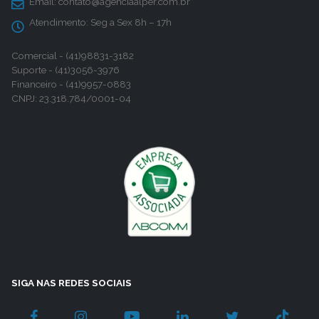
Email:
contato@agenciaalper.com.br
Atendimento:
Seg a Sex 8h – 17h
Comercial - (41)98831-3182
Suporte - (41)3056-3976
Financeiro - (41)9957-0883
CNPJ: 23.318.784/0001-04
SIGA NAS REDES SOCIAIS