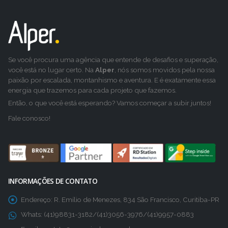
Se você procura uma agência que entende de desafios e superação,
você está no lugar certo. Na
Alper
, nós somos movidos pela nossa
paixão por escalada, montanhismo e aventura. E é exatamente essa
energia que trazemos para cada projeto que fazemos.
Então, o que você está esperando? Vamos começar a subir juntos!
Fale conosco!
INFORMAÇÕES DE CONTATO
Endereço:
R. Emílio de Menezes, 834 São Francisco, Curitiba-PR
Whats:
(41)98831-3182/(41)3056-3976/(41)9957-0883