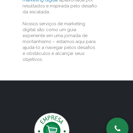
marketing digital
apaixonada por
resultados e inspirada pelo desafio
da escalada.
Nossos serviços de marketing
digital são como um guia
experiente em uma jornada de
montanhismo – estamos aqui para
ajudá-lo a navegar pelos desafios
e obstáculos e alcançar seus
objetivos.
o