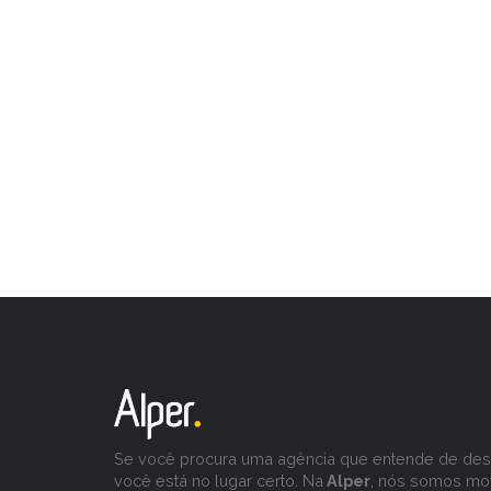
Se você procura uma agência que entende de desa
você está no lugar certo. Na
Alper
, nós somos mo