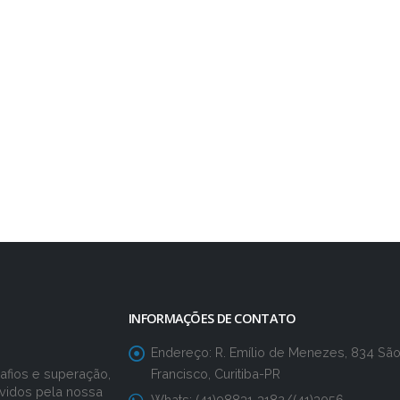
INFORMAÇÕES DE CONTATO
Endereço:
R. Emílio de Menezes, 834 Sã
Francisco, Curitiba-PR
fios e superação,
vidos pela nossa
Whats:
(41)98831-3182/(41)3056-