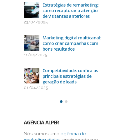
acto
Estratégias de remarketing:
Ran
O
como recapturar a atenção
das 
de visitantes anteriores
25/
23/04/2025
uda na
Como
-alvo
Marketing digital multicanal:
con
como criar campanhas com
13/
bons resultados
11/04/2025
como
Oti
os na
alca
Competitividade: confira as
bus
principais estratégias de
03/03/2025
geração de leads
01/04/2025
AGÊNCIA ALPER
Nós somos uma
agência de