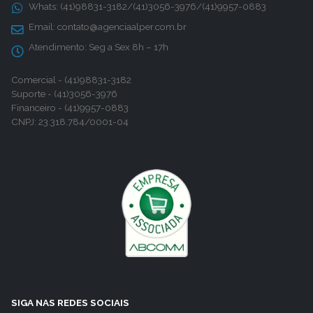
Whats:
(41)98831-3182/(41)3056-3976/(41)9957-0883
Email:
contato@agenciaalper.com.br
Atendimento:
Seg a Sex 8h – 17h
Comercial - (41)98831-3182
Suporte - (41)3056-3976
Financeiro - (41)9957-0883
CNPJ: 23.318.784/0001-04
SIGA NAS REDES SOCIAIS