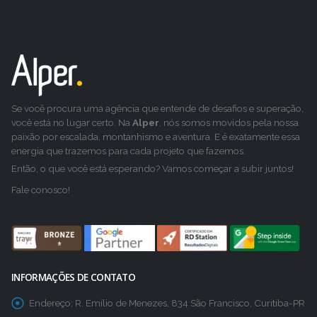
Se você procura uma agência que entende de desafios e superação,
você está no lugar certo. Na
Alper
, nós somos movidos pela nossa
paixão por escalada, montanhismo e aventura. E é exatamente essa
energia que trazemos para cada projeto que fazemos.
Então, o que você está esperando? Vamos começar a subir juntos!
Fale conosco!
INFORMAÇÕES DE CONTATO
Endereço:
R. Emílio de Menezes, 834 São Francisco, Curitiba-PR