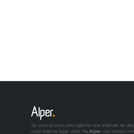
Se você procura uma agência que entende de desa
você está no lugar certo. Na
Alper
, nós somos mo