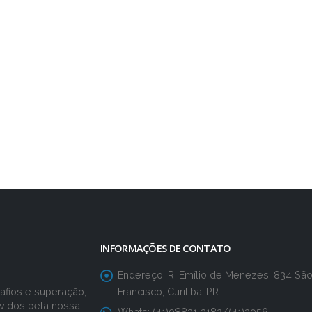
INFORMAÇÕES DE CONTATO
Endereço:
R. Emílio de Menezes, 834 Sã
Francisco, Curitiba-PR
fios e superação,
vidos pela nossa
Whats:
(41)98831-3182/(41)3056-