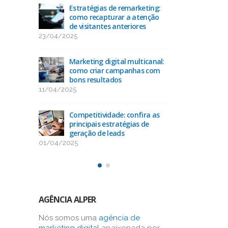
acto
Estratégias de remarketing:
Ran
O
como recapturar a atenção
das 
de visitantes anteriores
25/
23/04/2025
uda na
Como
-alvo
Marketing digital multicanal:
con
como criar campanhas com
13/
bons resultados
11/04/2025
como
Oti
os na
alca
Competitividade: confira as
bus
principais estratégias de
03/03/2025
geração de leads
01/04/2025
AGÊNCIA ALPER
Nós somos uma
agência de