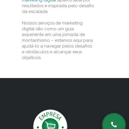
marketing digital
apaixonada por
resultados e inspirada pelo desafio
da escalada.
Nossos serviços de marketing
digital são como um guia
experiente em uma jornada de
montanhismo – estamos aqui para
ajudá-lo a navegar pelos desafios
e obstáculos e alcançar seus
objetivos.
o