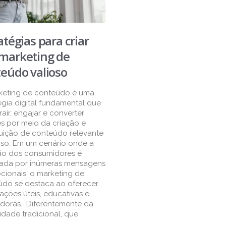
atégias para criar
marketing de
eúdo valioso
keting de conteúdo é uma
égia digital fundamental que
trair, engajar e converter
es por meio da criação e
buição de conteúdo relevante
oso. Em um cenário onde a
ão dos consumidores é
tada por inúmeras mensagens
ionais, o marketing de
údo se destaca ao oferecer
ações úteis, educativas e
adoras. Diferentemente da
idade tradicional, que
..