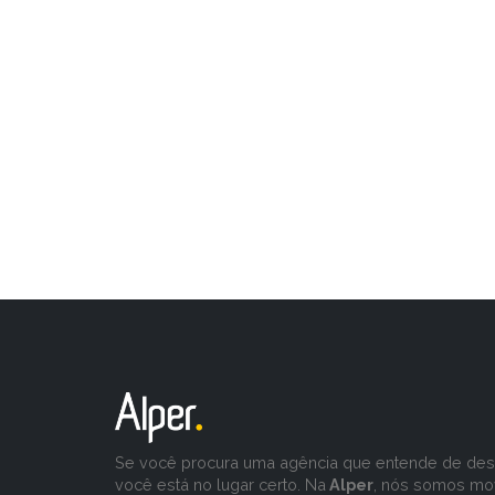
Se você procura uma agência que entende de desa
você está no lugar certo. Na
Alper
, nós somos mo