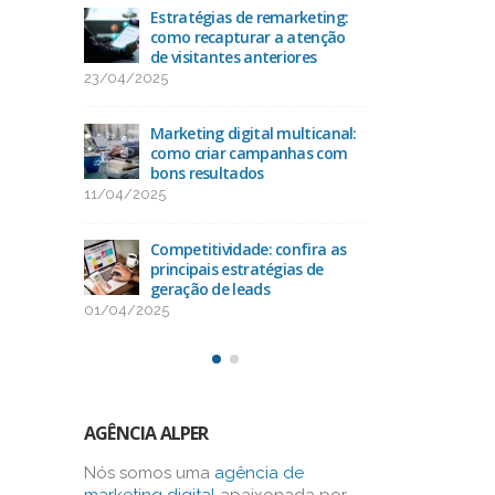
acto
Estratégias de remarketing:
Ran
O
como recapturar a atenção
das 
de visitantes anteriores
25/
23/04/2025
uda na
Como
-alvo
Marketing digital multicanal:
con
como criar campanhas com
13/
bons resultados
11/04/2025
como
Oti
os na
alca
Competitividade: confira as
bus
principais estratégias de
03/03/2025
geração de leads
01/04/2025
AGÊNCIA ALPER
Nós somos uma
agência de