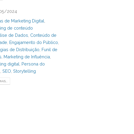
05/2024
as de Marketing Digital
,
ing de conteúdo
lise de Dados
,
Conteúdo de
dade
,
Engajamento do Público
,
égias de Distribuição
,
Funil de
s
,
Marketing de Influência
,
ng digital
,
Persona do
e
,
SEO
,
Storytelling
AIS...