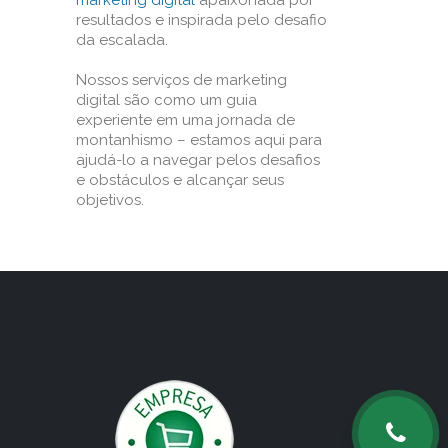
marketing digital
apaixonada por
resultados e inspirada pelo desafio
da escalada.
Nossos serviços de marketing
digital são como um guia
experiente em uma jornada de
montanhismo – estamos aqui para
ajudá-lo a navegar pelos desafios
e obstáculos e alcançar seus
objetivos.
o