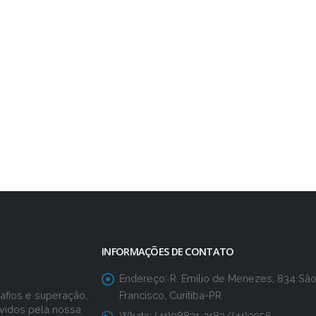
INFORMAÇÕES DE CONTATO
Endereço:
R. Emílio de Menezes, 834 Sã
Francisco, Curitiba-PR
fios e superação,
vidos pela nossa
Whats:
(41)98831-3182/(41)3056-