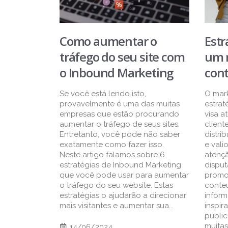
Como aumentar o
Estr
tráfego do seu site com
um 
o Inbound Marketing
cont
Se você está lendo isto,
O mar
provavelmente é uma das muitas
estrat
empresas que estão procurando
visa a
aumentar o tráfego de seus sites.
client
Entretanto, você pode não saber
distri
exatamente como fazer isso.
e vali
Neste artigo falamos sobre 6
atenç
estratégias de Inbound Marketing
dispu
que você pode usar para aumentar
promoc
o tráfego do seu website. Estas
conte
estratégias o ajudarão a direcionar
inform
mais visitantes e aumentar sua...
inspir
public
muitas.
14/06/2024