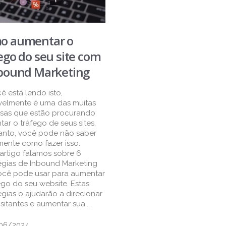
o aumentar o
ego do seu site com
nbound Marketing
ê está lendo isto,
velmente é uma das muitas
sas que estão procurando
ar o tráfego de seus sites.
anto, você pode não saber
mente como fazer isso.
artigo falamos sobre 6
égias de Inbound Marketing
ocê pode usar para aumentar
ego do seu website. Estas
égias o ajudarão a direcionar
isitantes e aumentar sua...
06/2024