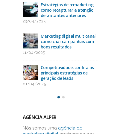
acto
Estratégias de remarketing:
Ran
O
como recapturar a atenção
das 
de visitantes anteriores
25/
23/04/2025
uda na
Como
-alvo
Marketing digital multicanal:
con
como criar campanhas com
13/
bons resultados
11/04/2025
como
Oti
os na
alca
Competitividade: confira as
bus
principais estratégias de
03/03/2025
geração de leads
01/04/2025
AGÊNCIA ALPER
Nós somos uma
agência de