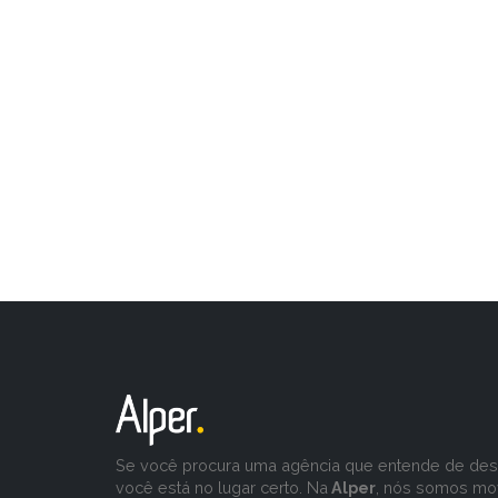
Se você procura uma agência que entende de desa
você está no lugar certo. Na
Alper
, nós somos mo