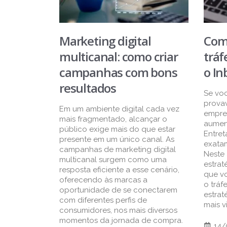
Marketing digital
Com
multicanal: como criar
tráf
campanhas com bons
o I
resultados
Se voc
prova
Em um ambiente digital cada vez
empre
mais fragmentado, alcançar o
aument
público exige mais do que estar
Entret
presente em um único canal. As
exata
campanhas de marketing digital
Neste 
multicanal surgem como uma
estrat
resposta eficiente a esse cenário,
que v
oferecendo às marcas a
o tráf
oportunidade de se conectarem
estrat
com diferentes perfis de
mais v
consumidores, nos mais diversos
momentos da jornada de compra.
14/