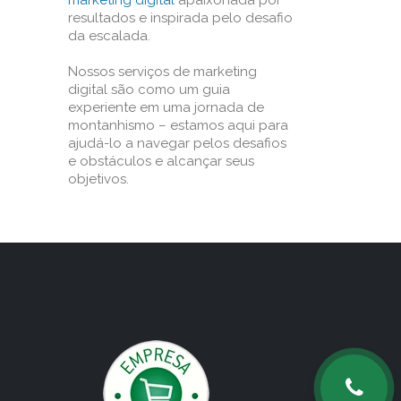
marketing digital
apaixonada por
resultados e inspirada pelo desafio
da escalada.
Nossos serviços de marketing
digital são como um guia
experiente em uma jornada de
montanhismo – estamos aqui para
ajudá-lo a navegar pelos desafios
e obstáculos e alcançar seus
objetivos.
o