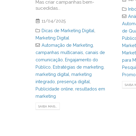
Mas criar campanhas bem-
sucedidas...
Inb
Aná
11/04/2025
Autom
Dicas de Marketing Digital
,
de Qua
Marketing Digital
Públic
Automação de Marketing
,
Market
campanhas multicanais
,
canais de
Market
comunicação
,
Engajamento do
para M
Público
,
Estratégias de marketing
,
Pesqui
marketing digital
,
marketing
Promoç
integrado
,
presença digital
,
SAIBA M
Publicidade online
,
resultados em
marketing
SAIBA MAIS...