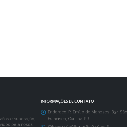
INFORMAÇÕES DE CONTATO
Endereço:
R. Emílio de Menezes, 834 Sã
Francisco, Curitiba-PR
fios e superação,
vidos pela nossa
Whats:
(41)98831-3182/(41)3056-