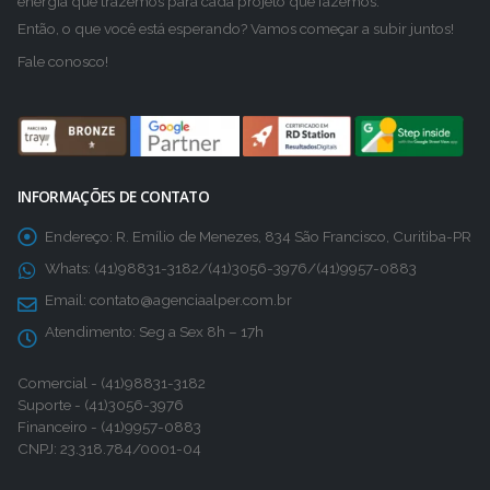
energia que trazemos para cada projeto que fazemos.
Então, o que você está esperando? Vamos começar a subir juntos!
Fale conosco!
INFORMAÇÕES DE CONTATO
Endereço:
R. Emílio de Menezes, 834 São Francisco, Curitiba-PR
Whats:
(41)98831-3182/(41)3056-3976/(41)9957-0883
Email:
contato@agenciaalper.com.br
Atendimento:
Seg a Sex 8h – 17h
Comercial - (41)98831-3182
Suporte - (41)3056-3976
Financeiro - (41)9957-0883
CNPJ: 23.318.784/0001-04