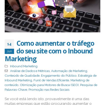
Como aumentar o tráfego
14
do seu site com o Inbound
Jun
Marketing
Inbound Marketing
Análise de Dados e Métricas
,
Automação de Marketing
,
Conteúdo de Qualidade
,
Engajamento do Público
,
Estratégia de
Inbound Marketing
,
Funil de Vendas Eficiente
,
Marketing de
conteúdo
,
Otimização para Motores de Busca (SEO)
,
Pesquisa de
Palavras-Chave
,
Promoção nas Redes Sociais
Se você está lendo isto, provavelmente é uma das
muitas empresas que estão procurando aumentar o