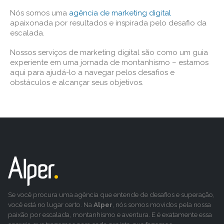
Nós somos uma
agência de marketing digital
apaixonada por resultados e inspirada pelo desafio da
escalada.
Nossos serviços de marketing digital são como um guia
experiente em uma jornada de montanhismo – estamos
aqui para ajudá-lo a navegar pelos desafios e
obstáculos e alcançar seus objetivos.
Se você procura uma agência que entende de desafios e superação,
você está no lugar certo. Na
Alper
, nós somos movidos pela nossa
paixão por escalada, montanhismo e aventura. E é exatamente essa