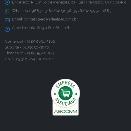
Endereço:
R. Emílio de Menezes, 834 São Francisco, Curitiba-PR
Whats:
(41)98831-3182/(41)3056-3976/(41)9957-0883
Email:
contato@agenciaalper.com.br
Atendimento:
Seg a Sex 8h – 17h
Comercial - (41)98831-3182
Suporte - (41)3056-3976
Financeiro - (41)9957-0883
CNPJ: 23.318.784/0001-04