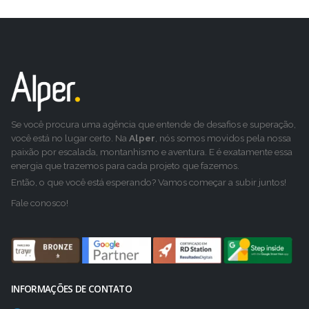
Se você procura uma agência que entende de desafios e superação,
você está no lugar certo. Na
Alper
, nós somos movidos pela nossa
paixão por escalada, montanhismo e aventura. E é exatamente essa
energia que trazemos para cada projeto que fazemos.
Então, o que você está esperando? Vamos começar a subir juntos!
Fale conosco!
INFORMAÇÕES DE CONTATO