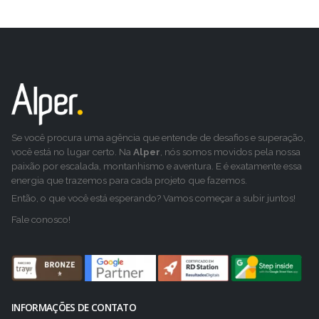
Se você procura uma agência que entende de desafios e superação,
você está no lugar certo. Na
Alper
, nós somos movidos pela nossa
paixão por escalada, montanhismo e aventura. E é exatamente essa
energia que trazemos para cada projeto que fazemos.
Então, o que você está esperando? Vamos começar a subir juntos!
Fale conosco!
INFORMAÇÕES DE CONTATO