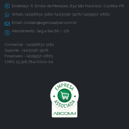
Endereço:
R. Emílio de Menezes, 834 São Francisco, Curitiba-PR
Whats:
(41)98831-3182/(41)3056-3976/(41)9957-0883
Email:
contato@agenciaalper.com.br
Atendimento:
Seg a Sex 8h – 17h
Comercial - (41)98831-3182
Suporte - (41)3056-3976
Financeiro - (41)9957-0883
CNPJ: 23.318.784/0001-04