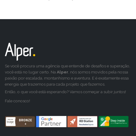
Se você procura uma agência que entende de desafios e superação,
você está no lugar certo. Na
Alper
, nós somos movidos pela nossa
paixão por escalada, montanhismo e aventura. E é exatamente essa
energia que trazemos para cada projeto que fazemos.
Então, o que você está esperando? Vamos começar a subir juntos!
Fale conosco!