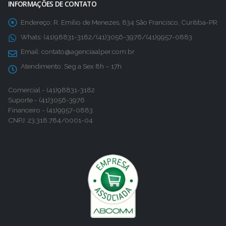
INFORMAÇÕES DE CONTATO
Endereço:
R. Emílio de Menezes, 834 São Francisco, Curitiba-PR
Whats:
(41)98831-3182/(41)3056-3976/(41)9957-0883
Email:
contato@agenciaalper.com.br
Atendimento:
Seg a Sex 8h – 17h
Comercial - (41)98831-3182
Suporte - (41)3056-3976
Financeiro - (41)9957-0883
CNPJ: 23.318.784/0001-04