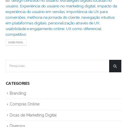
design centrado no usuário
,
estratégias digitais focadas no
usuário
,
Experiência do usuário no marketing digital
,
impacto da
experiência do usuário em vendas
,
importância da UX para
conversões
,
melhoria na jornada do cliente
,
navegação intuitiva
em plataformas digitais
,
personalização através de UX
,
usabilidade e engajamento online
,
UX como diferencial
competitivo
SAIBA MAIS...
CATEGORIES
Branding
Compras Online
Dicas de Marketing Digital
Diversos