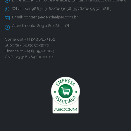
Endereço:
R. Emílio de Menezes, 834 São Francisco, Curitiba-PR
Whats:
(41)98831-3182/(41)3056-3976/(41)9957-0883
Email:
contato@agenciaalper.com.br
Atendimento:
Seg a Sex 8h – 17h
Comercial - (41)98831-3182
Suporte - (41)3056-3976
Financeiro - (41)9957-0883
CNPJ: 23.318.784/0001-04