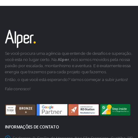
Se você procura uma agência que entende de desafios e superação,
você está no lugar certo. Na
Alper
, nós somos movidos pela nossa
paixão por escalada, montanhismo e aventura. E é exatamente essa
energia que trazemos para cada projeto que fazemos.
Então, o que você está esperando? Vamos começar a subir juntos!
Fale conosco!
INFORMAÇÕES DE CONTATO