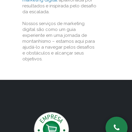
marketing digital
apaixonada por
resultados e inspirada pelo desafio
da escalada.
Nossos serviços de marketing
digital são como um guia
experiente em uma jornada de
montanhismo – estamos aqui para
ajudá-lo a navegar pelos desafios
e obstáculos e alcançar seus
objetivos.
o