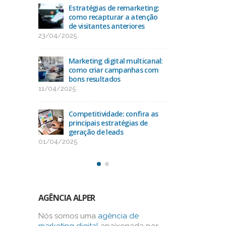
acto
Estratégias de remarketing:
Ran
O
como recapturar a atenção
das 
de visitantes anteriores
25/
23/04/2025
uda na
Como
-alvo
Marketing digital multicanal:
con
como criar campanhas com
13/
bons resultados
11/04/2025
como
Oti
os na
alca
Competitividade: confira as
bus
principais estratégias de
03/03/2025
geração de leads
01/04/2025
AGÊNCIA ALPER
Nós somos uma
agência de