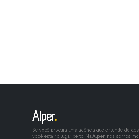
Se você procura uma agência que entende de desa
você está no lugar certo. Na
Alper
, nós somos mo