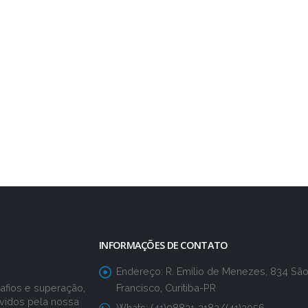
INFORMAÇÕES DE CONTATO
Endereço:
R. Emílio de Menezes, 834 Sã
Francisco, Curitiba-PR
fios e superação,
vidos pela nossa
Whats:
(41)98831-3182/(41)3056-