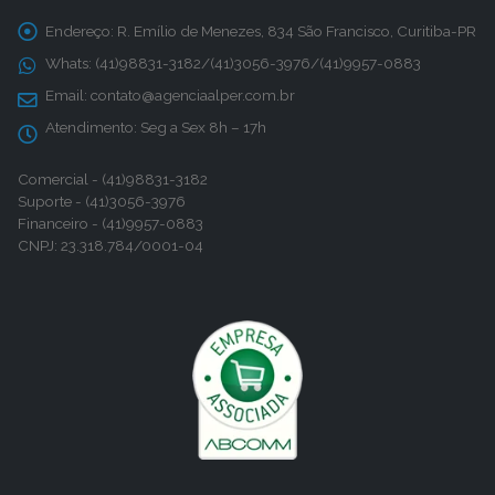
Endereço:
R. Emílio de Menezes, 834 São Francisco, Curitiba-PR
Whats:
(41)98831-3182/(41)3056-3976/(41)9957-0883
Email:
contato@agenciaalper.com.br
Atendimento:
Seg a Sex 8h – 17h
Comercial - (41)98831-3182
Suporte - (41)3056-3976
Financeiro - (41)9957-0883
CNPJ: 23.318.784/0001-04