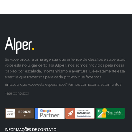
Se você procura uma agência que entende de desafios e superação,
você está no lugar certo. Na
Alper
, nós somos movidos pela nossa
paixão por escalada, montanhismo e aventura. E é exatamente essa
energia que trazemos para cada projeto que fazemos.
Então, o que você está esperando? Vamos começar a subir juntos!
Fale conosco!
INFORMAÇÕES DE CONTATO