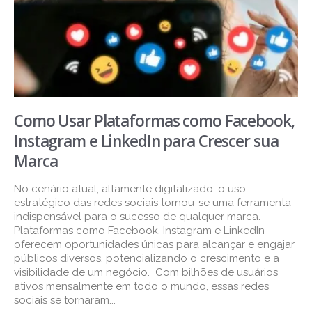
Como Usar Plataformas como Facebook,
Instagram e LinkedIn para Crescer sua
Marca
No cenário atual, altamente digitalizado, o uso
estratégico das redes sociais tornou-se uma ferramenta
indispensável para o sucesso de qualquer marca.
Plataformas como Facebook, Instagram e LinkedIn
oferecem oportunidades únicas para alcançar e engajar
públicos diversos, potencializando o crescimento e a
visibilidade de um negócio. Com bilhões de usuários
ativos mensalmente em todo o mundo, essas redes
sociais se tornaram...