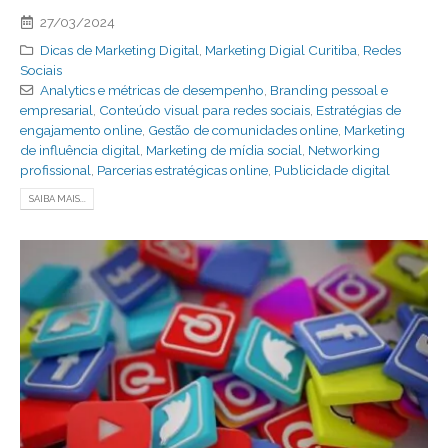
27/03/2024
Dicas de Marketing Digital
,
Marketing Digial Curitiba
,
Redes
Sociais
Analytics e métricas de desempenho
,
Branding pessoal e
empresarial
,
Conteúdo visual para redes sociais
,
Estratégias de
engajamento online
,
Gestão de comunidades online
,
Marketing
de influência digital
,
Marketing de mídia social
,
Networking
profissional
,
Parcerias estratégicas online
,
Publicidade digital
SAIBA MAIS...