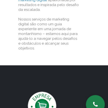
marketing digital
apaixonada por
resultados e inspirada pelo desafio
da escalada.
Nossos serviços de marketing
digital são como um guia
experiente em uma jornada de
montanhismo – estamos aqui para
ajudá-lo a navegar pelos desafios
e obstáculos e alcançar seus
objetivos.
o