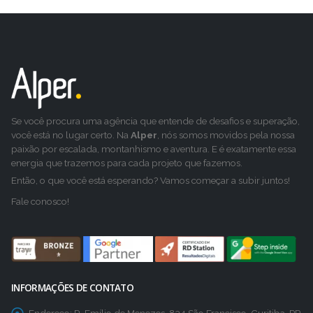
Se você procura uma agência que entende de desafios e superação,
você está no lugar certo. Na
Alper
, nós somos movidos pela nossa
paixão por escalada, montanhismo e aventura. E é exatamente essa
energia que trazemos para cada projeto que fazemos.
Então, o que você está esperando? Vamos começar a subir juntos!
Fale conosco!
INFORMAÇÕES DE CONTATO