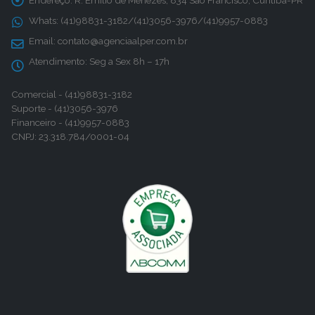
Endereço:
R. Emílio de Menezes, 834 São Francisco, Curitiba-PR
Whats:
(41)98831-3182/(41)3056-3976/(41)9957-0883
Email:
contato@agenciaalper.com.br
Atendimento:
Seg a Sex 8h – 17h
Comercial - (41)98831-3182
Suporte - (41)3056-3976
Financeiro - (41)9957-0883
CNPJ: 23.318.784/0001-04