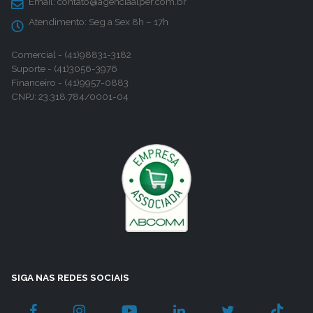
Email:
contato@agenciaalper.com.br
Atendimento:
Seg a Sex 8h – 17h
Comercial - (41)98831-3182
Suporte - (41)3056-3976
Financeiro - (41)9957-0883
CNPJ: 23.318.784/0001-04
SIGA NAS REDES SOCIAIS