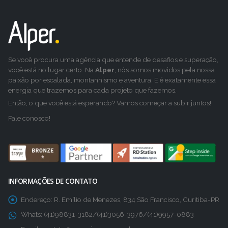
Se você procura uma agência que entende de desafios e superação,
você está no lugar certo. Na
Alper
, nós somos movidos pela nossa
paixão por escalada, montanhismo e aventura. E é exatamente essa
energia que trazemos para cada projeto que fazemos.
Então, o que você está esperando? Vamos começar a subir juntos!
Fale conosco!
INFORMAÇÕES DE CONTATO
Endereço:
R. Emílio de Menezes, 834 São Francisco, Curitiba-PR
Whats:
(41)98831-3182/(41)3056-3976/(41)9957-0883