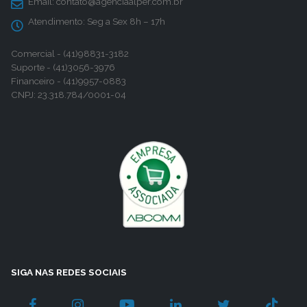
Email:
contato@agenciaalper.com.br
Atendimento:
Seg a Sex 8h – 17h
Comercial - (41)98831-3182
Suporte - (41)3056-3976
Financeiro - (41)9957-0883
CNPJ: 23.318.784/0001-04
SIGA NAS REDES SOCIAIS