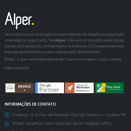
Se você procura uma agência que entende de desafios e superação,
você está no lugar certo. Na
Alper
, nós somos movidos pela nossa
paixão por escalada, montanhismo e aventura. E é exatamente essa
energia que trazemos para cada projeto que fazemos.
Então, o que você está esperando? Vamos começar a subir juntos!
Fale conosco!
INFORMAÇÕES DE CONTATO
Endereço:
R. Emílio de Menezes, 834 São Francisco, Curitiba-PR
Whats:
(41)98831-3182/(41)3056-3976/(41)9957-0883