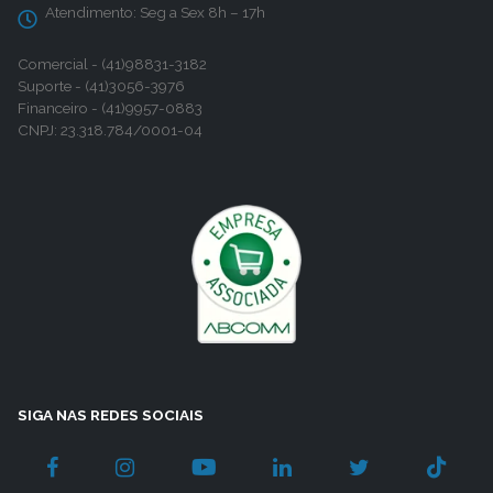
Atendimento:
Seg a Sex 8h – 17h
Comercial - (41)98831-3182
Suporte - (41)3056-3976
Financeiro - (41)9957-0883
CNPJ: 23.318.784/0001-04
SIGA NAS REDES SOCIAIS