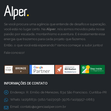
Se você procura uma agência que entende de desafios e superação,
você está no lugar certo. Na
Alper
, nós somos movidos pela nossa
paixão por escalada, montanhismo e aventura. E é exatamente essa
energia que trazemos para cada projeto que fazemos.
Então, o que você está esperando? Vamos começar a subir juntos!
Fale conosco!
INFORMAÇÕES DE CONTATO
Endereço:
R. Emílio de Menezes, 834 São Francisco, Curitiba-PR
Whats:
(41)98831-3182/(41)3056-3976/(41)9957-0883
Email:
contato@agenciaalper.com.br