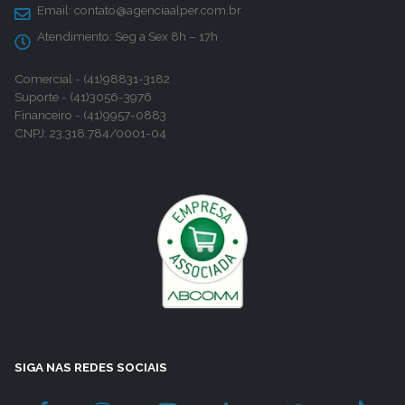
Email:
contato@agenciaalper.com.br
Atendimento:
Seg a Sex 8h – 17h
Comercial - (41)98831-3182
Suporte - (41)3056-3976
Financeiro - (41)9957-0883
CNPJ: 23.318.784/0001-04
SIGA NAS REDES SOCIAIS