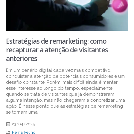
Estratégias de remarketing: como
recapturar a atenção de visitantes
anteriores
Em um cenário digital cada vez mais competitivo,
conquistar a atenção de potenciais consumidores é um
desafio constante. Porém, mais difícil ainda é manter
esse interesse ao longo do tempo, especialmente
quando se trata de visitantes que já demonstraram
alguma intenção, mas não chegaram a concretizar uma
ação. É nesse ponto que as estratégias de remarketing
se tornam uma...
23/04/2025
Remarketing