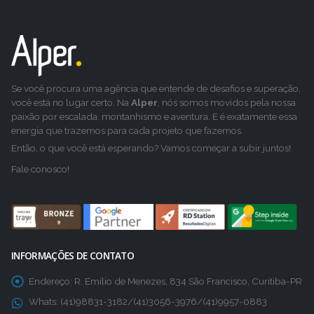
Se você procura uma agência que entende de desafios e superação,
você está no lugar certo. Na
Alper
, nós somos movidos pela nossa
paixão por escalada, montanhismo e aventura. E é exatamente essa
energia que trazemos para cada projeto que fazemos.
Então, o que você está esperando? Vamos começar a subir juntos!
Fale conosco!
INFORMAÇÕES DE CONTATO
Endereço:
R. Emílio de Menezes, 834 São Francisco, Curitiba-PR
Whats:
(41)98831-3182/(41)3056-3976/(41)9957-0883