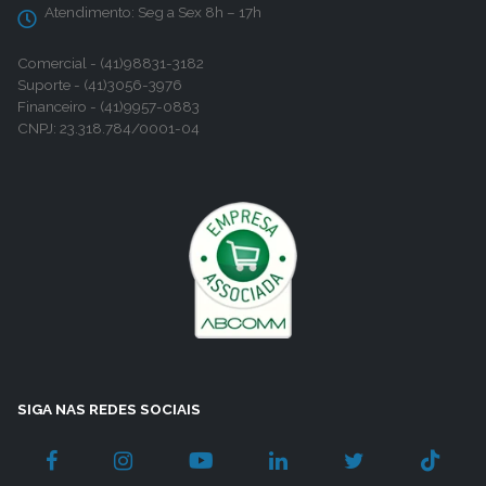
Atendimento:
Seg a Sex 8h – 17h
Comercial - (41)98831-3182
Suporte - (41)3056-3976
Financeiro - (41)9957-0883
CNPJ: 23.318.784/0001-04
SIGA NAS REDES SOCIAIS