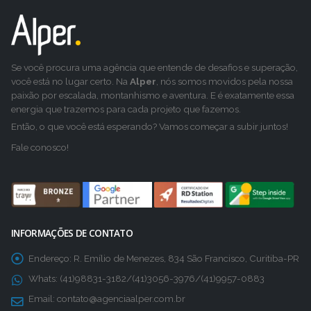
Se você procura uma agência que entende de desafios e superação,
você está no lugar certo. Na
Alper
, nós somos movidos pela nossa
paixão por escalada, montanhismo e aventura. E é exatamente essa
energia que trazemos para cada projeto que fazemos.
Então, o que você está esperando? Vamos começar a subir juntos!
Fale conosco!
INFORMAÇÕES DE CONTATO
Endereço:
R. Emílio de Menezes, 834 São Francisco, Curitiba-PR
Whats:
(41)98831-3182/(41)3056-3976/(41)9957-0883
Email:
contato@agenciaalper.com.br