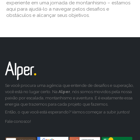
experiente em uma jornada de montanhismo – estamos
aqui para ajudá-lo a navegar pelos desafios e
obstáculos e alcançar seus objetivos.
Se você procura uma agência que entende de desafios e superação,
você está no lugar certo. Na
Alper
, nós somos movidos pela nossa
paixão por escalada, montanhismo e aventura. E é exatamente essa
energia que trazemos para cada projeto que fazemos.
Então, o que você está esperando? Vamos começar a subir juntos!
Fale conosco!