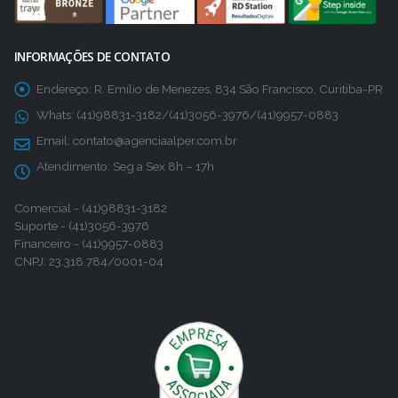
INFORMAÇÕES DE CONTATO
Endereço:
R. Emílio de Menezes, 834 São Francisco, Curitiba-PR
Whats:
(41)98831-3182/(41)3056-3976/(41)9957-0883
Email:
contato@agenciaalper.com.br
Atendimento:
Seg a Sex 8h – 17h
Comercial - (41)98831-3182
Suporte - (41)3056-3976
Financeiro - (41)9957-0883
CNPJ: 23.318.784/0001-04