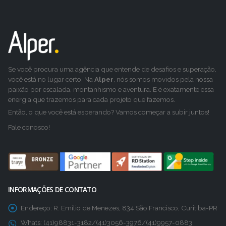
Se você procura uma agência que entende de desafios e superação,
você está no lugar certo. Na
Alper
, nós somos movidos pela nossa
paixão por escalada, montanhismo e aventura. E é exatamente essa
energia que trazemos para cada projeto que fazemos.
Então, o que você está esperando? Vamos começar a subir juntos!
Fale conosco!
INFORMAÇÕES DE CONTATO
Endereço:
R. Emílio de Menezes, 834 São Francisco, Curitiba-PR
Whats:
(41)98831-3182/(41)3056-3976/(41)9957-0883