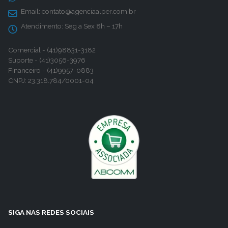
Email:
contato@agenciaalper.com.br
Atendimento:
Seg a Sex 8h – 17h
Comercial - (41)98831-3182
Suporte - (41)3056-3976
Financeiro - (41)9957-0883
CNPJ: 23.318.784/0001-04
SIGA NAS REDES SOCIAIS