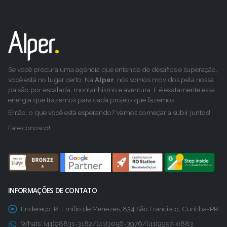
Se você procura uma agência que entende de desafios e superação,
você está no lugar certo. Na
Alper
, nós somos movidos pela nossa
paixão por escalada, montanhismo e aventura. E é exatamente essa
energia que trazemos para cada projeto que fazemos.
Então, o que você está esperando? Vamos começar a subir juntos!
Fale conosco!
INFORMAÇÕES DE CONTATO
Endereço:
R. Emílio de Menezes, 834 São Francisco, Curitiba-PR
Whats:
(41)98831-3182/(41)3056-3976/(41)9957-0883