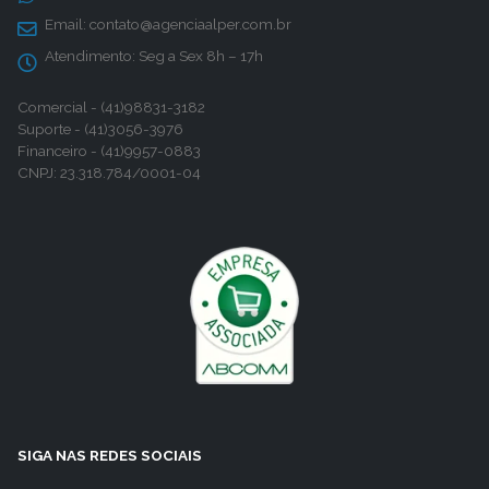
Email:
contato@agenciaalper.com.br
Atendimento:
Seg a Sex 8h – 17h
Comercial - (41)98831-3182
Suporte - (41)3056-3976
Financeiro - (41)9957-0883
CNPJ: 23.318.784/0001-04
SIGA NAS REDES SOCIAIS