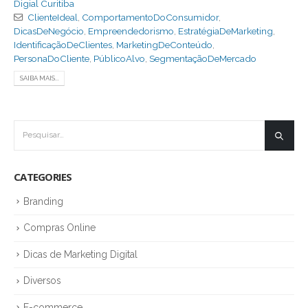
Digial Curitiba
ClienteIdeal
,
ComportamentoDoConsumidor
,
DicasDeNegócio
,
Empreendedorismo
,
EstratégiaDeMarketing
,
IdentificaçãoDeClientes
,
MarketingDeConteúdo
,
PersonaDoCliente
,
PúblicoAlvo
,
SegmentaçãoDeMercado
SAIBA MAIS...
CATEGORIES
Branding
Compras Online
Dicas de Marketing Digital
Diversos
E-commerce