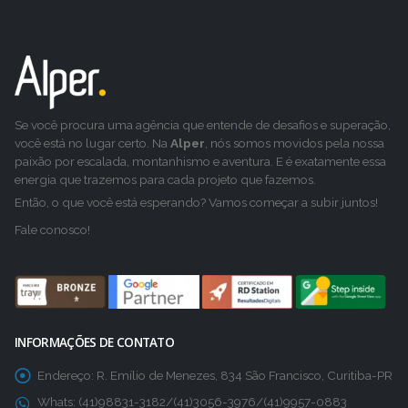
Se você procura uma agência que entende de desafios e superação,
você está no lugar certo. Na
Alper
, nós somos movidos pela nossa
paixão por escalada, montanhismo e aventura. E é exatamente essa
energia que trazemos para cada projeto que fazemos.
Então, o que você está esperando? Vamos começar a subir juntos!
Fale conosco!
INFORMAÇÕES DE CONTATO
Endereço:
R. Emílio de Menezes, 834 São Francisco, Curitiba-PR
Whats:
(41)98831-3182/(41)3056-3976/(41)9957-0883