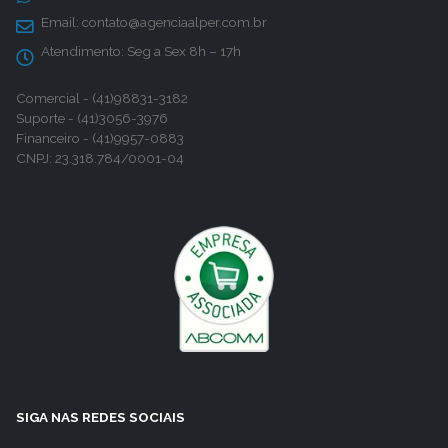
Email:
contato@agenciaalper.com.br
Atendimento:
Seg a Sex 8h – 17h
Comercial - (41)98831-3182
Suporte - (41)3056-3976
Financeiro - (41)9957-0883
CNPJ: 23.318.784/0001-04
SIGA NAS REDES SOCIAIS