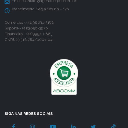
Email:
contato@agenciaalper.com.br
Atendimento:
Seg a Sex 8h – 17h
Comercial - (41)98831-3182
Suporte - (41)3056-3976
Financeiro - (41)9957-0883
CNPJ: 23.318.784/0001-04
SIGA NAS REDES SOCIAIS