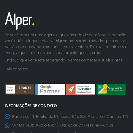
Se você procura uma agência que entende de desafios e superação,
você está no lugar certo. Na
Alper
, nós somos movidos pela nossa
paixão por escalada, montanhismo e aventura. E é exatamente essa
energia que trazemos para cada projeto que fazemos.
Então, o que você está esperando? Vamos começar a subir juntos!
Fale conosco!
INFORMAÇÕES DE CONTATO
Endereço:
R. Emílio de Menezes, 834 São Francisco, Curitiba-PR
Whats:
(41)98831-3182/(41)3056-3976/(41)9957-0883