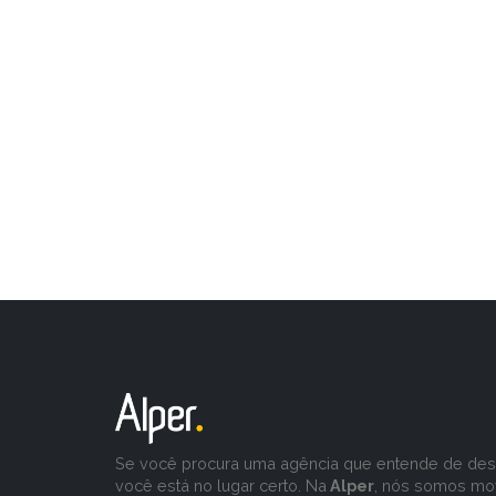
Se você procura uma agência que entende de desa
você está no lugar certo. Na
Alper
, nós somos mo