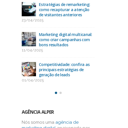
acto
Estratégias de remarketing:
Ran
O
como recapturar a atenção
das 
de visitantes anteriores
25/
23/04/2025
uda na
Como
-alvo
Marketing digital multicanal:
con
como criar campanhas com
13/
bons resultados
11/04/2025
como
Oti
os na
alca
Competitividade: confira as
bus
principais estratégias de
03/03/2025
geração de leads
01/04/2025
AGÊNCIA ALPER
Nós somos uma
agência de