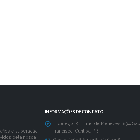
INFORMAÇÕES DE CONTATO
Endereço:
R. Emílio de Menezes, 834 Sã
Francisco, Curitiba-PR
fios e superação,
vidos pela nossa
Whats:
(41)98831-3182/(41)3056-