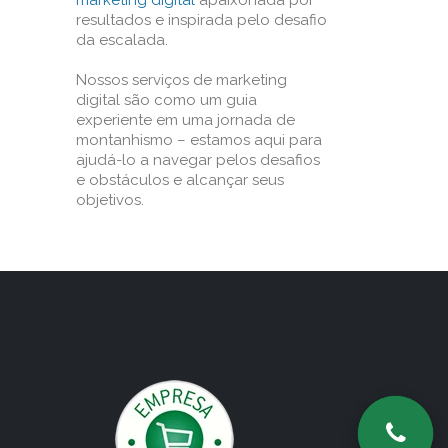
marketing digital
apaixonada por
resultados e inspirada pelo desafio
da escalada.
Nossos serviços de marketing
digital são como um guia
experiente em uma jornada de
montanhismo – estamos aqui para
ajudá-lo a navegar pelos desafios
e obstáculos e alcançar seus
objetivos.
o