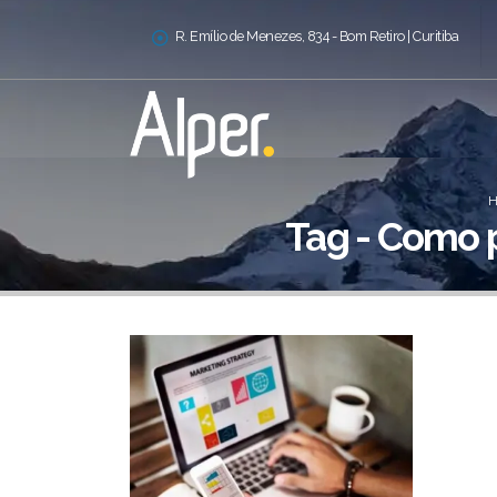
R. Emílio de Menezes, 834 - Bom Retiro | Curitiba
Tag - Como 