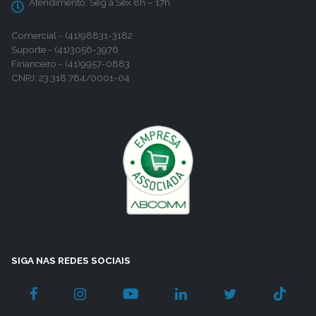
Atendimento:
Seg a Sex 8h – 17h
Comercial - (41)98831-3182
Suporte - (41)3056-3976
Financeiro - (41)9957-0883
CNPJ: 23.318.784/0001-04
SIGA NAS REDES SOCIAIS