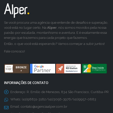
Se você procura uma agência que entende de desafios e superação,
você está no lugar certo. Na
Alper
, nós somos movidos pela nossa
paixão por escalada, montanhismo e aventura. E é exatamente essa
energia que trazemos para cada projeto que fazemos.
Então, o que você está esperando? Vamos começar a subir juntos!
Fale conosco!
INFORMAÇÕES DE CONTATO
Endereço:
R. Emílio de Menezes, 834 São Francisco, Curitiba-PR
Whats:
(41)98831-3182/(41)3056-3976/(41)9957-0883
Email:
contato@agenciaalper.com.br